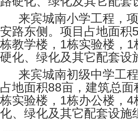
路硬化、绿化及其它配套
来宾城南小学工程，项
安路东侧。
项目占地面积5
栋
教学楼
，1栋
实验楼
，1
硬化、绿化及其它配套设
来宾城南初级中学工程
占地面积88亩，建筑总面积
栋实验楼，1栋办公楼，4
化、绿化及其它配套设施