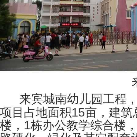
来宾城南幼儿园工程
项目占地面积15亩，
建筑
楼
，
1栋
办公教学综合
楼
，