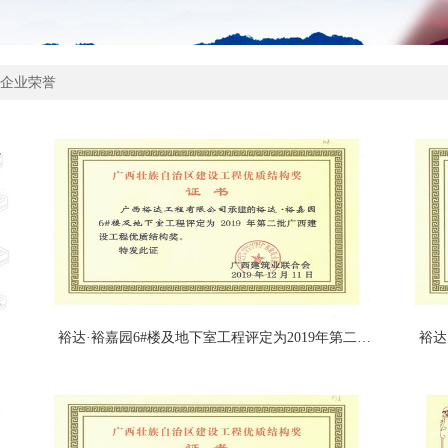
企业荣誉
裕达·裕嘉园6#楼及地下室工程评定为2019年第二批广西建设工程优质结构奖