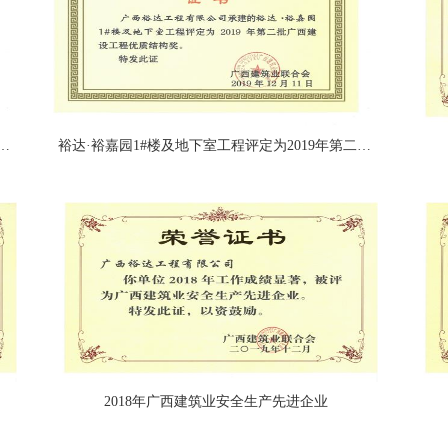
地下室工程评定为2019年第二批广西建设工程优质结构奖
裕达·裕嘉园1#楼及地下室工程评定为2019年第二批广西建设工程优质结构奖
2018年广西建筑业安全生产先进企业