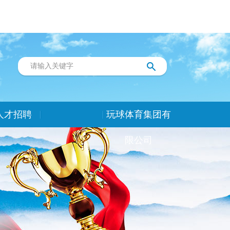
人才招聘
玩球体育集团有
限公司