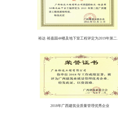
裕达·裕嘉园4#楼及
2018年广西建筑业质量管理优秀企业