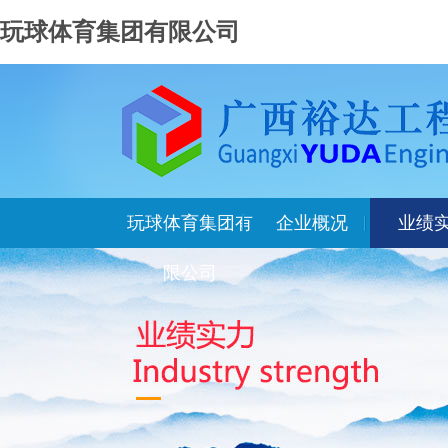
玩球体育集团有限公司
玩球体育集团有
企业概况
业绩
限公司