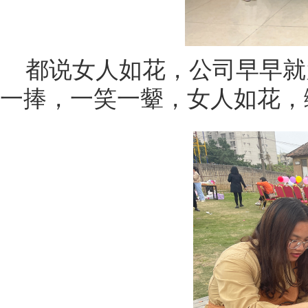
都说女人如花，公司早早就
一捧，一笑一颦，女人如花，