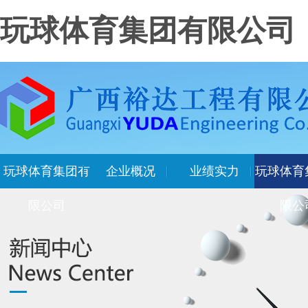
玩球体育集团有限公司
玩球体育集团有
企业概况
业绩实力
玩球体育
限公司
限公