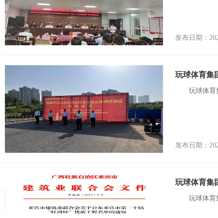
发布日期：
20
玩球体育集
玩球体育
发布日期：
20
玩球体育集
玩球体育