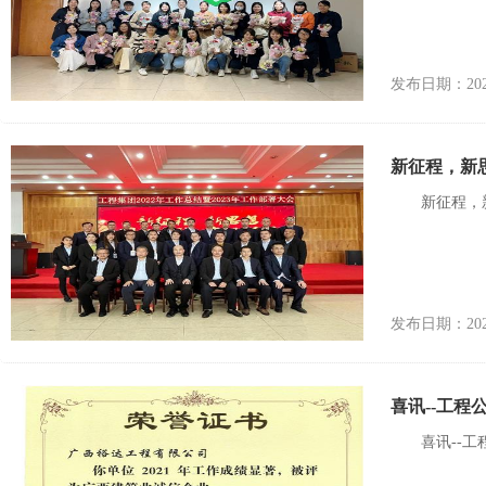
发布日期：
20
新征程，新思
新征程，
发布日期：
20
喜讯--工程
喜讯--