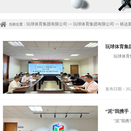
玩球体育集团有限公司
玩球体育集团有限公司
裕达
当前位置：
>>
>>
玩球体育集团
玩球体育
发布日期：
20
“泥”我携手
“泥”我