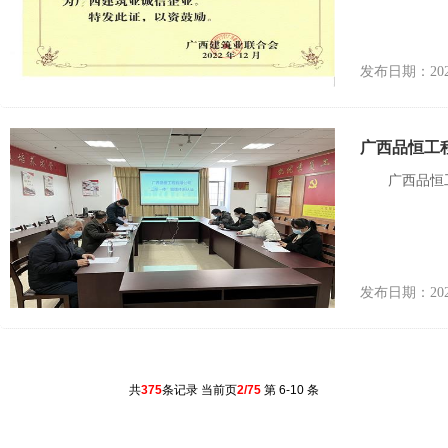
发布日期：
20
广西品恒工
广西品恒
发布日期：
20
共
375
条记录 当前页
2/75
第 6-10 条