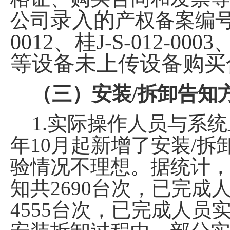
录入的
公司
产权备案编
0012
、桂
J-S-012-0003
等设备未上传设备购买
（三）安装
/
拆卸告知
1.
实际操作人员与系统
年
10
月起新增了安装
/
拆
验情况不理想。据统计
知共
2690
台次，已完成
4555
台次，已完成人员