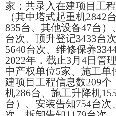
家；
共
录入在建项目工
（其中塔式起重机
2842
835
台
、
其他设备
47
台
）
台次
、
顶升登记
3433
台
5640
台次
、
维修保养
334
202
2
年
，
截止
3
月
4
日
管
中产权单位
5
家
、施工单
建项目工程信息数
209
个
机
286
台、施工升降机
15
台
）
、
安装告知
754
台次
次
、
拆卸告知
1179
台次