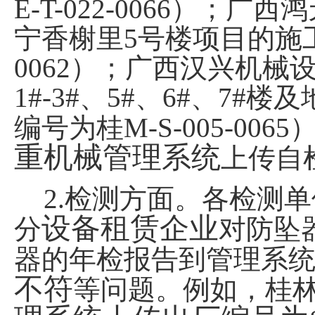
E-T-022-0066
）；广西鸿
宁香榭里
5
号楼项目的施
0062
）；广西汉兴机械
1#-3#
、
5#
、
6#
、
7#
楼及
编号为桂
M-S-005-0065
重机械管理系统
上传自
2.
检测方面。各检测单
设备租赁企业
分
对防坠
器的年检报告到管理系
不符
等问题。例如，桂