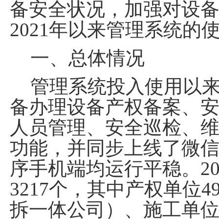
备安全状况，加强
对
设
2021
年
以来
管理系统的
一、总体情况
管理系统
投入使用以
备办理设备
产权备案、
人员管理、安全巡检、
功能，并
同步上线
了
微
序手机端均运行平稳。
2
3217
个，其中产权单位
4
拆一体公司）
、施工单