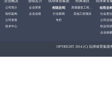
企业概况
业绩实力
玩球体育集团
经典项目
玩球体育
公司简介
企业荣誉
裕达新闻
房屋建筑工程项目
公司形
有限公司
有限公
组织架构
企业业绩
行业新闻
其他工程项目
社会责
公司资质
专栏
公司活
技术中心
职业培
企业画
OPYRIGHT 2014 (C) 玩球体育集团